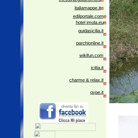
italiamappe.it
edilportale.com
hotel imola.eu
guidasicilia.it
parchionline.it
wikifun.com
icitta.it
charme & relax.it
qype.it