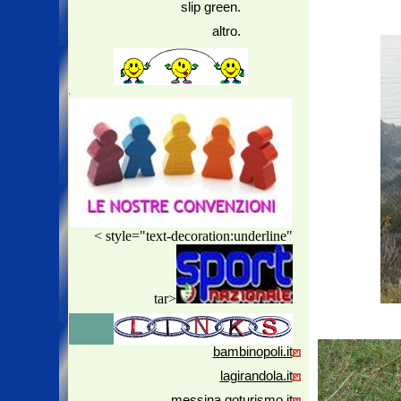
slip green.
altro.
< style="text-decoration:underline"
tar>
bambinopoli.it
lagirandola.it
messina.goturismo.it